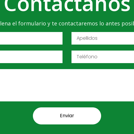
Contáctanos
lena el formulario y te contactaremos lo antes posi
Enviar